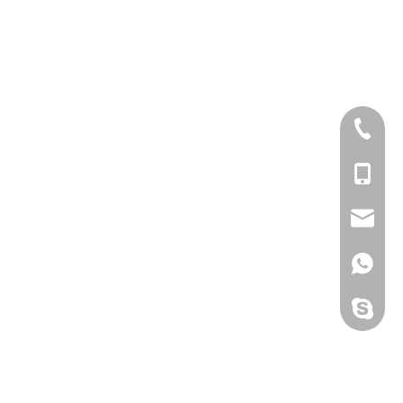
+86 757 6685132
+8613413249243
3hmkg@ss-hehe
+8613413249243
EVACAO80.