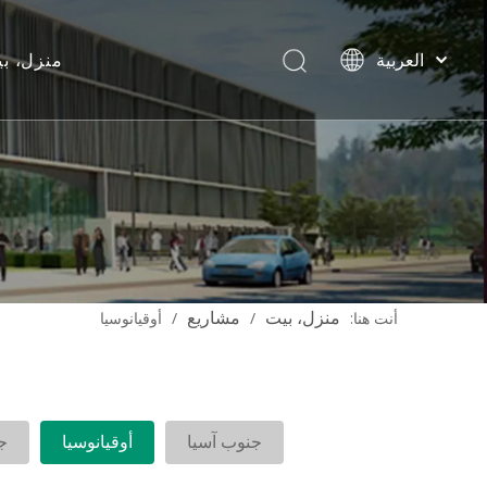
العربية
منزل، ب
English
ت
简体中文
Français
Pусский
Español
Português
Deutsch
Italiano
منزل، بيت
مشاريع
أنت هنا:
/
/
أوقيانوسيا
Tiếng Việt
C
ไทย
جنوب آسيا
أوقيانوسيا
ج