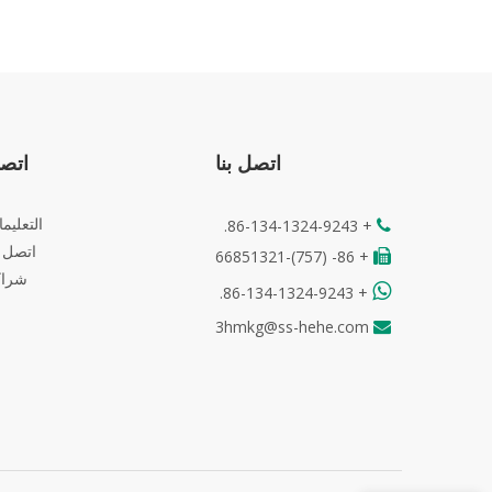
اتصل بنا
اتص
التعليم
+ 86-134-1324-9243.

اتصل ب
+ 86- (757)-66851321

شراك

+ 86-134-1324-9243.
3hmkg@ss-hehe.com
