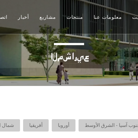
يت
معلومات عنا
منتجات
مشاريع
أخبار
اتص
عريف عن الشركة
حل نظام نافذة الألومنيوم
جنوب آسيا
التعليمات
أشرطة فيديو
حل نظام الباب الألومنيوم
أوقيانوسيا
اتصال
الملحقات الألومنيوم
جنوب آسيا - الشرق الأوسط
شراكة
الملحقات الزجاجية
أوروبا
ملحقات الأبواب الخشبية
أفريقيا
UPV نافذة وإكسسوارات الباب
شمال امريكا
أمريكا الوسطى والجنوبية
نوب آسيا - الشرق الأوسط
أوروبا
أفريقيا
شمال ا